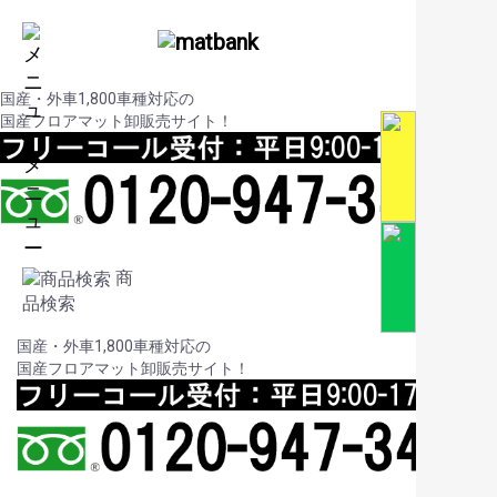
国産・外車1,800車種対応の
国産フロアマット卸販売サイト！
メ
ニ
ュ
ー
商
品検索
国産・外車1,800車種対応の
S
e
国産フロアマット卸販売サイト！
お
フ
プ