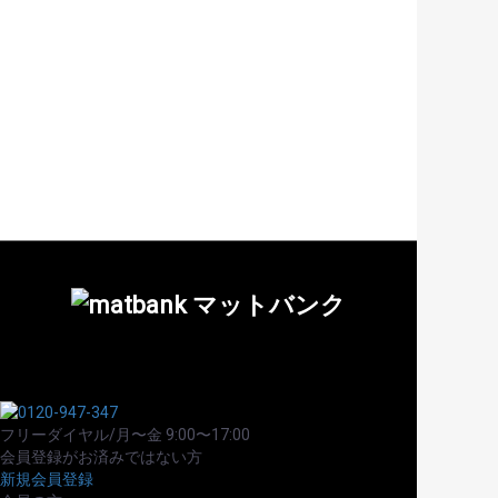
売
N
セ
ワ
ラ
ス
フリーダイヤル/月〜金 9:00〜17:00
会員登録がお済みではない方
新規会員登録