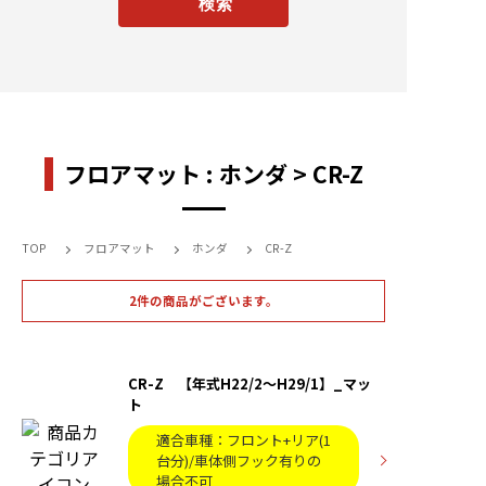
フロアマット : ホンダ > CR-Z
TOP
フロアマット
ホンダ
CR-Z
2件の商品がございます。
CR-Z 【年式H22/2〜H29/1】_マッ
ト
適合車種：フロント+リア(1
台分)/車体側フック有りの
場合不可