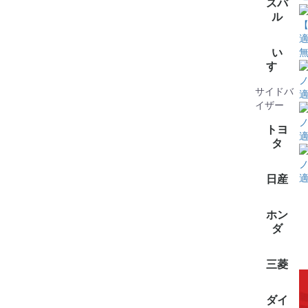
全て見
eビターラ
Kei(2)
MRワゴン
SX4(2)
アルト(1
アルトエ
イグニス(
エスクー
エスクー
エブリイ(
エブリイ
エブリイ
エリオ(2
エリオセ
カプチー
カルタス(
カルタス
キザシ(1
キャリィ
グラン
クロスビ
シボレー
ジムニー(
ジムニー
ジムニー
ジムニー
スイフト(
スペーシ
スペーシ
スプラッ
セルボ(1
ソリオ(2
セルボモ
ツイン(1
パレット(
ハスラー(
バレーノ(
フレア(1
フレアワ
ラパン(6
フロンク
ランディ(
ワゴンR(
ワゴンR
ワゴンR
ワゴンR
ワゴンR
スバ
(1)
ル
【
適
全て見
BRZ(2)
R1(1)
R2(1)
WRX(1)
アルシオー
インプレ
ヴィヴィ
インプレ
ヴィヴ
エクシー
クロスト
サンバー(
サンバー
サンバ
ステラ(1
シフォン(
ジャステ
ソルテラ(
ディアス
デックス(
ドミンゴ(
トラヴィ
トレジア(
フォレス
プレオ(7
プレオプ
ルクラ(3
レヴォー
レガシ
レガシィ
レガシィB
レガシィ
レックス(
い
無
レッサ
(2)
ゴン・バ
ワゴン/
ック(1)
すゞ
(11)
(8)
ノ
サイドバ
適
全て見
アスカ(2
ウィザー
ジェミニ(
ビークロ
ビッグホ
フィリー(
ミュー(1
イザー
ノ
トヨ
適
タ
ノ
全て見
200系ハ
C-HR(1)
RAV4(1)
アクア(1
アルファ
エスクァ
カローラ
カローラ
カローラ(
カローラ
カロー
サクシー
シエンタ(
ジャパン
スぺイド(
タウンエ
ノア/ヴ
タンク(1
パッソ(2
ハリアー(
パッソセ
ピクシス(
ピクシス
ピクシス
ピクシス
ピクシス
プリウス(
プロボッ
ポルテ(1
ライズ(1
ライトエ
ラウム(1
ラクティ
ルーミー(
ヤリス(1
ヤリスク
日産
適
ファイア(
ーラ・ツ
(1)
ゴン)(1)
全て見
AD/A
エクスト
オーラ(1
キャラバ
クリッ
クリッパ
デイズル
セレナ(2
ノート(1
デイズ(1
ラティオ(
ルークス(
ホン
(1)
(1)
ダ
全て見
CR-V(1)
N-VAN(1
NBOX(2)
Ｎ-ＷＧＮ
グレイス(
インサイ
N－Ｏ
ステップ
フィット(
フリード(
ヴェゼル(
三菱
ン）(1)
全て見
ｅｋスペ
ekクロスe
ekワゴン
タウンボ
デリカミ
デリカD:2
デリカD:5
ミニキ
ミニキャ
ダイ