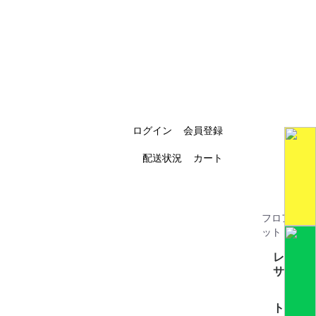
ログイン
会員登録
配送状況
カート
フロアマ
S
ット
レク
サス
フ
全て見
CT200h(
GS(4)
GSハイ
GX(2)
HS(1)
HS250H(
IS(4)
IS-C(1)
LBX(3)
LC(1)
LM(2)
LS460(3
LS500/
LS600ｈ
LS600ｈ
LX570(1
LX700ｈ
NX(4)
RC(1)
RX(7)
SC(1)
UX250h/
トヨ