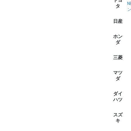
トヨ
N
タ
全て見
bB(2)
C-HR(2)
IST(イス
RAV4(2)
アクア(1
アルファ
アルファ
エスクァ
エスティマ
カローラ
カローラ
カローラ
カロー
カローラ
シエンタ(
スペイド(
タウンエ
タンク(1
ノア/ヴ
ハイエース
パッソ(1
ハリアー(
ピクシス
ピクシス
ピクシス
ピクシス
プリウス(
プロボッ
ポルテ(4
ライズ(2
ラクティ
ラウム(4
ルーミー(
ヤリス(5
ヤリスク
日産
ファイア(
ーリング(
(8)
全て見
AD/A
エクスト
オーラ(2
オッティ(
キャラバ
クリッパー
デイズ(4
デイズル
ノート(2
セレナ(8
ラティオ(
ルークス(
ホン
(3)
ダ
全て見
N-ONE(2
CR-V(2)
N-VAN(2
Ｎ-ＷＧＮ
NBOX(3)
NONE(1)
グレイス(
アクティ
ステップ
フィット(
フィット
フリード(
フリード
ヴェゼル(
三菱
全て見
ekクロス
ekクロスe
ekスペー
ekワゴン
デリカD:2
タウンボ
デリカD:5
デリカミ
ミニキャ
マツ
ダ
全て見
ボンゴバ
MAZDA2
ボンゴ
キャロル(
スクラム(
デミオ(1
フレア
フレア(1
フレアワ
ダイ
(1)
(2)
ハツ
全て見
キャスト(
アトレー(
グラン
タフト(2
ロッキー(
WAKE(2
アトレー
タント(3
ハイゼッ
ブーン(1
ミラトコ
ミライー
ムーヴ(6
トール(1
ムーヴキ
スズ
(1)
キ