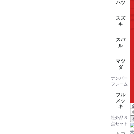
(2)
ハツ
全て見
キャスト(
グラン
タフト(1
ロッキー(
WAKE(1
アトレー
タント(1
ハイゼッ
ブーン(1
ハイゼ
ハイゼ
ミラトコ
ミライー
ムーヴキ
ムーヴ(2
トール(1
スズ
(1)
イゼットバ
(1)
(1)
キ
全て見
アルト(2
アルトバ
イグニス(
エブリイ
キャリー
クロスビ
ジムニー(
ジムニー
スペーシ
スペーシ
スイフト(
ソリオ(1
ハスラー(
ラパン(1
ランディ(
ワゴンR(
ワゴンR
スバ
ル
全て見
サンバー
サンバ
ステラ(1
ジャステ
マツ
(3)
ダ
ナンバー
全て見
ボンゴバ
MAZDA2
ボンゴ
キャロル(
スクラム
スクラム
デミオ(1
フレア
フレア(2
フレアワ
フレーム
(1)
(2)
フル
メッ
キ
社外品３
点セット