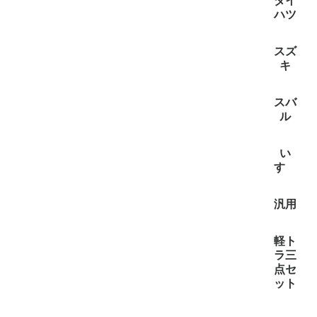
全て見
スクラム
スクラム(
タイタン(
ダイ
ハツ
全て見
アトレー(
ハイゼッ
ハイゼ
スズ
イゼットバ
(3)
キ
全て見
エブリイ
キャリー
スーパー
スバ
ル
全て見
サンバー
サンバ
サンバー
い
(1)
すゞ
全て見
エルフ(1
汎用
全て見
汎用(3)
軽ト
ラ三
点セ
ット