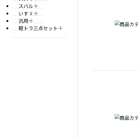
スバル
いすゞ
汎用
軽トラ三点セット