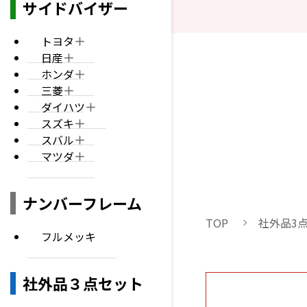
サイドバイザー
トヨタ
日産
ホンダ
三菱
ダイハツ
スズキ
スバル
マツダ
ナンバーフレーム
TOP
社外品3
フルメッキ
社外品３点セット