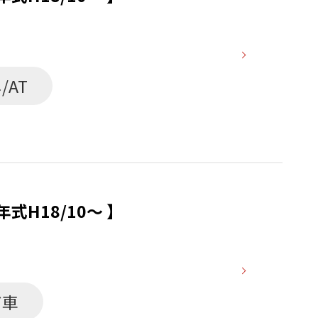
/AT
式H18/10～ 】
ア車