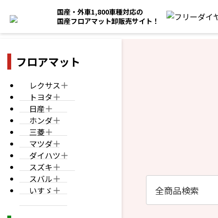
国産・外車1,800車種対応の
国産フロアマット卸販売サイト！
フロアマット
レクサス
トヨタ
日産
ホンダ
三菱
マツダ
ダイハツ
スズキ
スバル
いすゞ