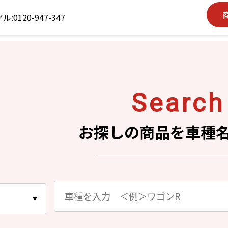
S
earch
お探しの商品を車種