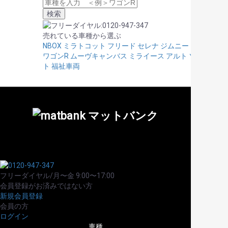
売れている車種から選ぶ
NBOX
ミラトコット
フリード
セレナ
ジムニー
スペーシア
ワゴンR
ムーヴキャンバス
ミライース
アルト
ソリオ
キャ
ト
福祉車両
フリーダイヤル/月〜金 9:00〜17:00
会員登録がお済みではない方
新規会員登録
会員の方
ログイン
車種