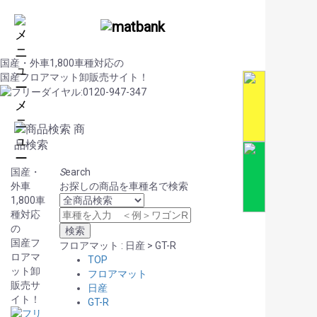
国産・外車1,800車種対応の
国産フロアマット卸販売サイト！
メ
ニ
商
ュ
品検索
ー
国産・
S
earch
外車
お探しの商品を車種名で検索
1,800車
種対応
の
国産フ
フロアマット : 日産 > GT-R
ロアマ
TOP
ット卸
フロアマット
販売サ
日産
イト！
GT-R