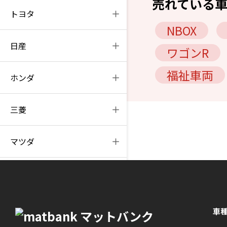
売れている
トヨタ
NBOX
日産
ワゴンR
福祉車両
ホンダ
三菱
マツダ
ダイハツ
スズキ
車