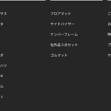
サス
フロアマット
ご
タ
サイドバイザー
お
ナンバーフレーム
特
社外品３点セット
プ
ダ
ゴムマット
サ
ハツ
キ
ル
ゞ