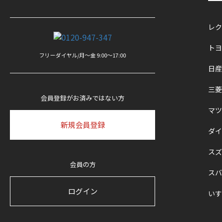
スバル
レク
いすゞ
トヨ
フリーダイヤル/月〜金 9:00〜17:00
日産
汎用
三菱
会員登録がお済みではない方
軽トラ三点セット
マツ
新規会員登録
ダイ
スズ
会員の方
スバ
ログイン
いす