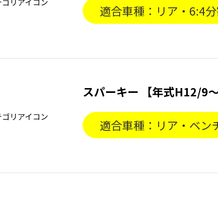
適合車種：リア・6:4分
スパーキー 【年式H12/9〜
適合車種：リア・ベン