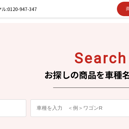
S
earch
お探しの商品を車種