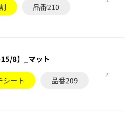
割
品番210
15/8】_マット
チシート
品番209