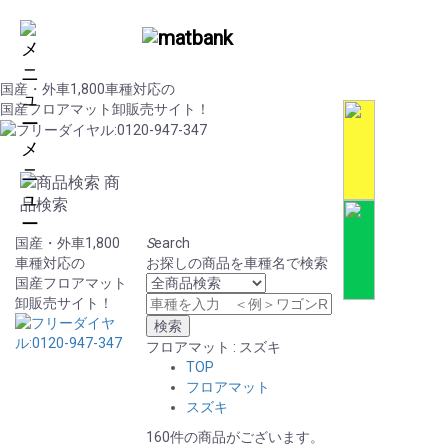
国産・外車1,800車種対応の
国産フロアマット卸販売サイト！
メ
ニ
商
ュ
品検索
ー
国産・外車1,800
S
earch
車種対応の
お探しの商品を車種名で検索
国産フロアマット
卸販売サイト！
フロアマット : スズキ
TOP
フロアマット
スズキ
160件の商品がございます。