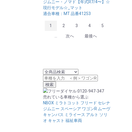
ジムニー・ノマド【年式R7/4〜】☆
現行モデル☆_マット
適合車種：MT
品番41253
1
2
3
4
5
...
次へ
最後へ
売れている車種から選ぶ
NBOX
ミラトコット
フリード
セレナ
ジムニー
スペーシア
ワゴンR
ムーヴ
キャンバス
ミライース
アルト
ソリ
オ
キャスト
福祉車両