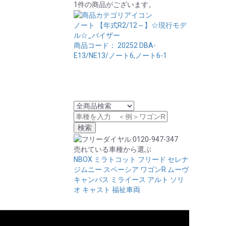
1件の商品がございます。
ノート 【年式R2/12～】☆現行モデ
ル☆_バイザー
商品コード： 20252
DBA-
E13/NE13/ノート6,ノート6-1
売れている車種から選ぶ
NBOX
ミラトコット
フリード
セレナ
ジムニー
スペーシア
ワゴンR
ムーヴ
キャンバス
ミライース
アルト
ソリ
オ
キャスト
福祉車両