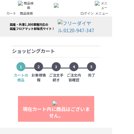
カート
商品検索
ログイン
メニュー
国産・外車1,800車種対応の
国産フロアマット卸販売サイト！
ショッピングカート
1
2
3
4
5
カートの
お客様情
ご注文手
ご注文内
完了
商品
報
続き
容確認
現在カート内に商品はございま
せん。