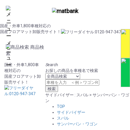
国産・外車1,800車種対応の
国産フロアマット卸販売サイト！
メ
商品検
ニ
索
ュ
ー
国産・外車1,800車
S
earch
種対応の
お探しの商品を車種名で検索
国産フロアマット卸
販売サイト！
サイドバイザー : スバル > サンバーバン・ワゴ
ン
TOP
サイドバイザー
スバル
サンバーバン・ワゴン