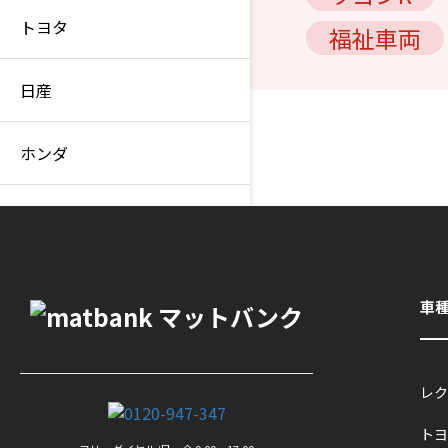
トヨタ
福祉車両
日産
ホンダ
三菱
マツダ
車
ダイハツ
レク
スズキ
トヨ