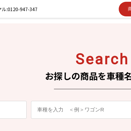
S
earch
お探しの商品を車種