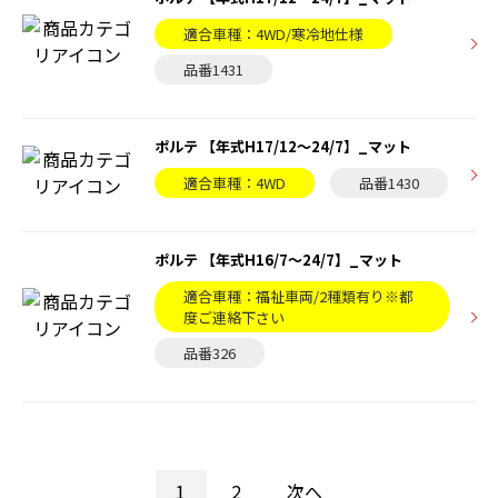
適合車種：4WD/寒冷地仕様
品番1431
ポルテ 【年式H17/12〜24/7】_マット
適合車種：4WD
品番1430
ポルテ 【年式H16/7〜24/7】_マット
適合車種：福祉車両/2種類有り※都
度ご連絡下さい
品番326
1
2
次へ