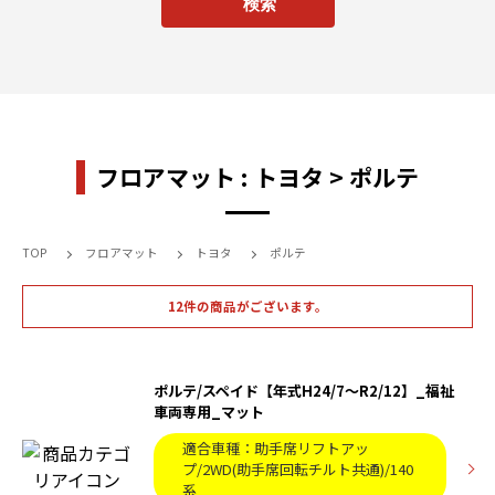
フロアマット : トヨタ > ポルテ
TOP
フロアマット
トヨタ
ポルテ
12件の商品がございます。
ポルテ/スペイド【年式H24/7～R2/12】_福祉
車両専用_マット
適合車種：助手席リフトアッ
プ/2WD(助手席回転チルト共通)/140
系