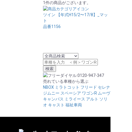
1件の商品がございます。
ツイン 【年式H15/2〜17/8】_マッ
ト
品番1156
売れている車種から選ぶ
NBOX
ミラトコット
フリード
セレナ
ジムニー
スペーシア
ワゴンR
ムーヴ
キャンバス
ミライース
アルト
ソリ
オ
キャスト
福祉車両