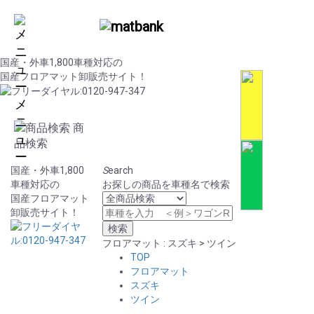
国産・外車1,800車種対応の
国産フロアマット卸販売サイト！
メ
ニ
商
ュ
品検索
ー
国産・外車1,800
S
earch
車種対応の
お探しの商品を車種名で検索
国産フロアマット
卸販売サイト！
フロアマット : スズキ > ツイン
TOP
フロアマット
スズキ
ツイン