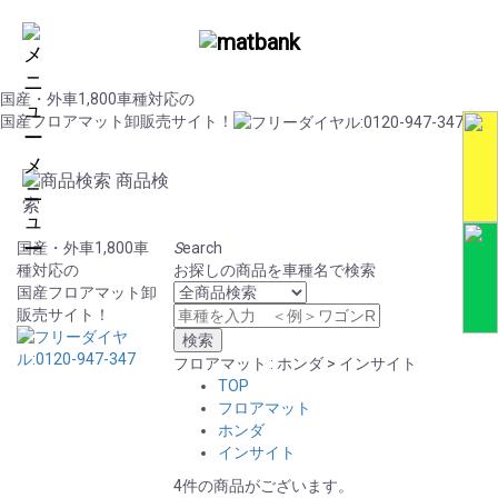
国産・外車1,800車種対応の
国産フロアマット卸販売サイト！
メ
商品検
ニ
索
ュ
ー
国産・外車1,800車
S
earch
種対応の
お探しの商品を車種名で検索
国産フロアマット卸
販売サイト！
フロアマット : ホンダ > インサイト
TOP
フロアマット
ホンダ
インサイト
4件の商品がございます。