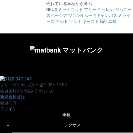
売れている車種から選ぶ
NBOX
ミラトコット
フリード
セレナ
ジムニー
スペーシア
ワゴンR
ムーヴキャンバス
ミライ
ース
アルト
ソリオ
キャスト
福祉車両
フリーダイヤル/月〜金 9:00〜17:00
会員登録がお済みではない方
新規会員登録
会員の方
ログイン
車種
レクサス