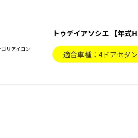
トゥデイアソシエ 【年式H5
適合車種：4ドアセダ