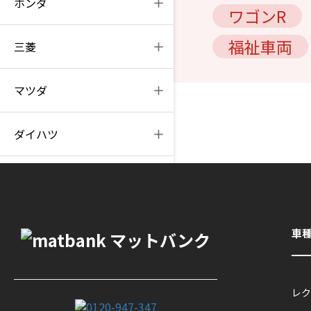
ホンダ
ワゴンR
福祉車両
三菱
マツダ
ダイハツ
スズキ
スバル
車
ゴムマット
レク