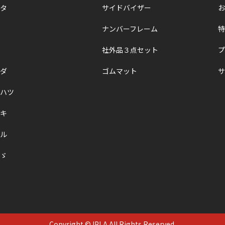
タ
サイドバイザー
お
ナンバーフレーム
特
社外品３点セット
プ
ダ
ゴムマット
サ
ハツ
キ
ル
ゞ
Copyright © IPLA All Rights Reserved.