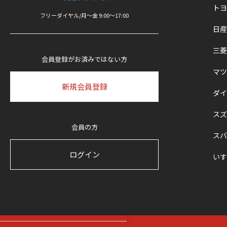
トヨ
トヨタ
フリーダイヤル/月〜金 9:00〜17:00
日産
日産
三菱
会員登録がお済みではない方
マツ
ホンダ
新規会員登録
ダイ
三菱
スズ
会員の方
スバ
マツダ
ログイン
いす
ダイハツ
スズキ