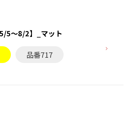
/5〜8/2】_マット
ン
品番717