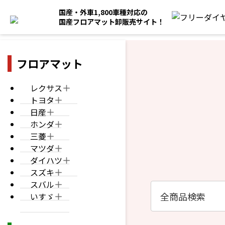
国産・外車1,800車種対応の
国産フロアマット卸販売サイト！
フロアマット
レクサス
トヨタ
日産
ホンダ
三菱
マツダ
ダイハツ
スズキ
スバル
いすゞ