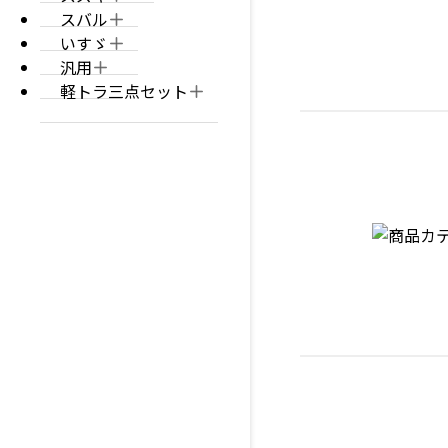
スバル
いすゞ
汎用
軽トラ三点セット