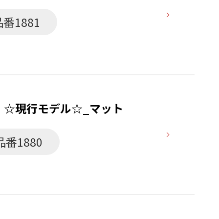
品番1881
 】☆現行モデル☆_マット
品番1880