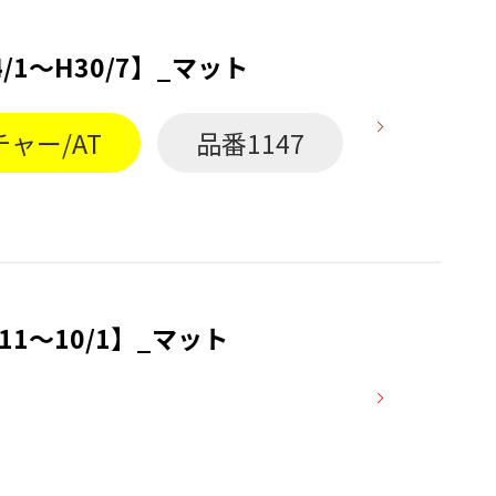
/1〜H30/7】_マット
ャー/AT
品番1147
11〜10/1】_マット