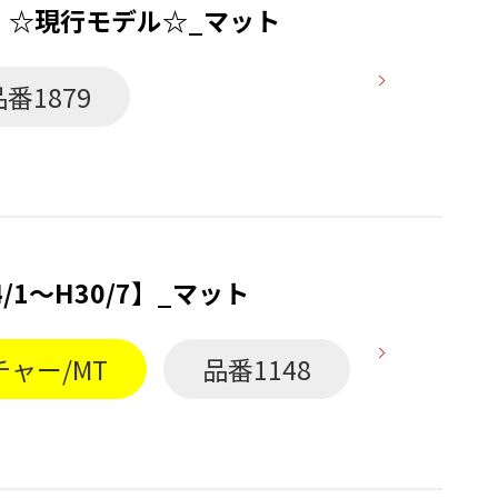
 】☆現行モデル☆_マット
品番1879
/1〜H30/7】_マット
ャー/MT
品番1148