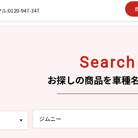
S
earch
お探しの商品を車種