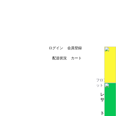
ログイン
会員登録
配送状況
カート
フロアマ
ット
レク
サス
全て見
CT200h(
GS(4)
GSハイ
GX(2)
HS(1)
HS250H(
IS(4)
IS-C(1)
LBX(3)
LC(1)
LM(2)
LS460(3
LS500/
LS600ｈ
LS600ｈ
LX570(1
LX700ｈ
NX(4)
RC(1)
RX(7)
SC(1)
UX250h/
トヨ