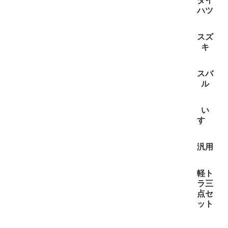
全て見
スクラム
スクラム(
タイタン(
ダイ
ハツ
全て見
アトレー(
ハイゼッ
ハイゼ
スズ
イゼットバ
(3)
キ
全て見
エブリイ
キャリー
スーパー
スバ
ル
全て見
サンバー
サンバ
サンバー
い
(1)
すゞ
全て見
エルフ(1
汎用
全て見
汎用(3)
軽ト
ラ三
点セ
ット