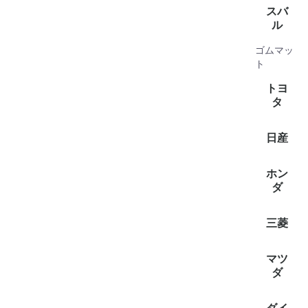
全て見
アルト(4
イグニス(
エブリイ(
クロスビ
ジムニー(
ジムニー
スイフト(
スペーシ
スペーシ
ソリオ(1
ハスラー(
ラパン(2
フレア(1
ランディ(
ワゴンR(
ワゴンR
スバ
ル
ゴムマッ
全て見
シフォン(
プレオプ
サンバ
サンバー
ステラ(2
ルクラ(3
ジャステ
ト
ゴン(1)
トヨ
タ
全て見
クラウ
ハイエー
ハイエー
ピクシス
ピクシス
ピクシス
日産
(2)
全て見
キャラバ
クリッ
クリッパ
バネット
ホン
(2)
ダ
全て見
アクテ
アクティ
三菱
(2)
全て見
タウンボ
ミニキ
ミニキャ
マツ
(2)
ダ