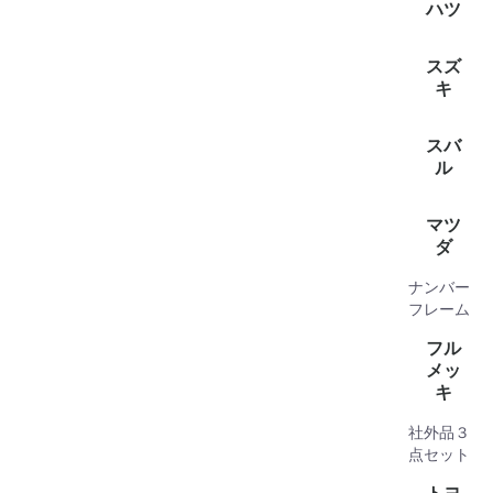
(2)
ハツ
全て見
キャスト(
グラン
タフト(1
ロッキー(
WAKE(1
アトレー
タント(1
ハイゼッ
ブーン(1
ハイゼ
ハイゼ
ミラトコ
ミライー
ムーヴキ
ムーヴ(2
トール(1
スズ
(1)
イゼットバ
(1)
(1)
キ
全て見
アルト(2
アルトバ
イグニス(
エブリイ
キャリー
クロスビ
ジムニー(
ジムニー
スペーシ
スペーシ
スイフト(
ソリオ(1
ハスラー(
ラパン(1
ランディ(
ワゴンR(
ワゴンR
スバ
ル
全て見
サンバー
サンバ
ステラ(1
ジャステ
マツ
(3)
ダ
ナンバー
全て見
ボンゴバ
MAZDA2
ボンゴ
キャロル(
スクラム
スクラム
デミオ(1
フレア
フレア(2
フレアワ
フレーム
(1)
(2)
フル
メッ
キ
社外品３
点セット