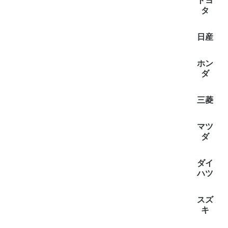
トヨ
タ
全て見
bB(2)
C-HR(2)
IST(イス
RAV4(2)
アクア(1
アルファ
アルファ
エスクァ
エスティマ
カローラ
カローラ
カローラ
カロー
カローラ
シエンタ(
スペイド(
タウンエ
タンク(1
ノア/ヴ
ハイエース
パッソ(1
ハリアー(
ピクシス
ピクシス
ピクシス
ピクシス
プリウス(
プロボッ
ポルテ(4
ライズ(2
ラクティ
ラウム(4
ルーミー(
ヤリス(5
ヤリスク
日産
ファイア(
ーリング(
(8)
全て見
AD/A
エクスト
オーラ(2
オッティ(
キャラバ
クリッパー
デイズ(4
デイズル
ノート(2
セレナ(8
ラティオ(
ルークス(
ホン
(3)
ダ
三菱
全て見
ekクロス
ekクロスe
ekスペー
ekワゴン
デリカD:2
タウンボ
デリカD:5
デリカミ
ミニキャ
マツ
ダ
全て見
ボンゴバ
MAZDA2
ボンゴ
キャロル(
スクラム(
デミオ(1
フレア
フレア(1
フレアワ
ダイ
(1)
(2)
ハツ
全て見
キャスト(
アトレー(
グラン
タフト(2
ロッキー(
WAKE(2
アトレー
タント(3
ハイゼッ
ブーン(1
ミラトコ
ミライー
ムーヴ(6
トール(1
ムーヴキ
スズ
(1)
キ