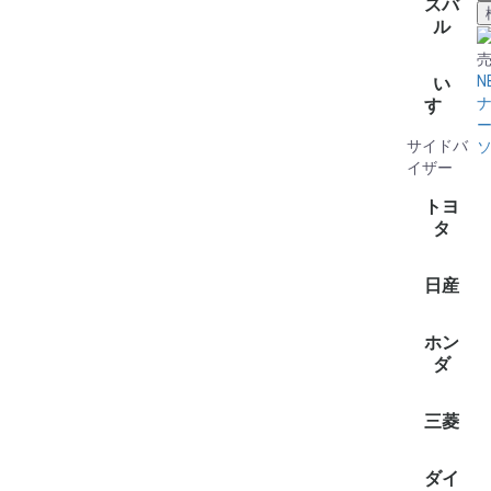
全て見
eビターラ
Kei(2)
MRワゴン
SX4(2)
アルト(1
アルトエ
イグニス(
エスクー
エスクー
エブリイ(
エブリイ
エブリイ
エリオ(2
エリオセ
カプチー
カルタス(
カルタス
キザシ(1
キャリィ
グラン
クロスビ
シボレー
ジムニー(
ジムニー
ジムニー
ジムニー
スイフト(
スペーシ
スペーシ
スプラッ
セルボ(1
ソリオ(2
セルボモ
ツイン(1
パレット(
ハスラー(
バレーノ(
フレア(1
フレアワ
ラパン(6
フロンク
ランディ(
ワゴンR(
ワゴンR
ワゴンR
ワゴンR
ワゴンR
スバ
(1)
ル
N
全て見
BRZ(2)
R1(1)
R2(1)
WRX(1)
アルシオー
インプレ
ヴィヴィ
インプレ
ヴィヴ
エクシー
クロスト
サンバー(
サンバー
サンバ
ステラ(1
シフォン(
ジャステ
ソルテラ(
ディアス
デックス(
ドミンゴ(
トラヴィ
トレジア(
フォレス
プレオ(7
プレオプ
ルクラ(3
レヴォー
レガシ
レガシィ
レガシィB
レガシィ
レックス(
い
レッサ
(2)
ゴン・バ
ワゴン/
ック(1)
すゞ
(11)
(8)
サイドバ
全て見
アスカ(2
ウィザー
ジェミニ(
ビークロ
ビッグホ
フィリー(
ミュー(1
イザー
トヨ
タ
全て見
200系ハ
C-HR(1)
RAV4(1)
アクア(1
アルファ
エスクァ
カローラ
カローラ
カローラ(
カローラ
カロー
サクシー
シエンタ(
ジャパン
スぺイド(
タウンエ
ノア/ヴ
タンク(1
パッソ(2
ハリアー(
パッソセ
ピクシス(
ピクシス
ピクシス
ピクシス
ピクシス
プリウス(
プロボッ
ポルテ(1
ライズ(1
ライトエ
ラウム(1
ラクティ
ルーミー(
ヤリス(1
ヤリスク
日産
ファイア(
ーラ・ツ
(1)
ゴン)(1)
全て見
AD/A
エクスト
オーラ(1
キャラバ
クリッ
クリッパ
デイズル
セレナ(2
ノート(1
デイズ(1
ラティオ(
ルークス(
ホン
(1)
(1)
ダ
全て見
CR-V(1)
N-VAN(1
NBOX(2)
Ｎ-ＷＧＮ
グレイス(
インサイ
N－Ｏ
ステップ
フィット(
フリード(
ヴェゼル(
三菱
ン）(1)
全て見
ｅｋスペ
ekクロスe
ekワゴン
タウンボ
デリカミ
デリカD:2
デリカD:5
ミニキ
ミニキャ
ダイ