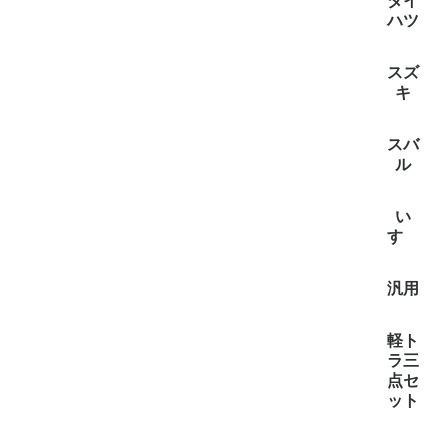
全て見
スクラム
スクラム(
タイタン(
ダイ
ハツ
全て見
アトレー(
ハイゼッ
ハイゼ
スズ
イゼットバ
(3)
キ
全て見
エブリイ
キャリー
スーパー
スバ
ル
全て見
サンバー
サンバ
サンバー
い
(1)
すゞ
全て見
エルフ(1
汎用
全て見
汎用(3)
軽ト
ラ三
点セ
ット