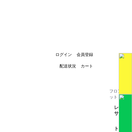
ログイン
会員登録
配送状況
カート
フロアマ
S
ット
レク
サス
フ
全て見
CT200h(
GS(4)
GSハイ
GX(2)
HS(1)
HS250H(
IS(4)
IS-C(1)
LBX(3)
LC(1)
LM(2)
LS460(3
LS500/
LS600ｈ
LS600ｈ
LX570(1
LX700ｈ
NX(4)
RC(1)
RX(7)
SC(1)
UX250h/
トヨ