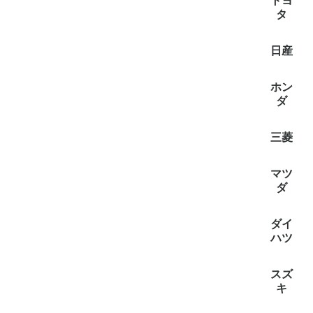
トヨ
タ
全て見
bB(2)
C-HR(2)
IST(イス
RAV4(2)
アクア(1
アルファ
アルファ
エスクァ
エスティマ
カローラ
カローラ
カローラ
カロー
カローラ
シエンタ(
スペイド(
タウンエ
タンク(1
ノア/ヴ
ハイエース
パッソ(1
ハリアー(
ピクシス
ピクシス
ピクシス
ピクシス
プリウス(
プロボッ
ポルテ(4
ライズ(2
ラクティ
ラウム(4
ルーミー(
ヤリス(5
ヤリスク
日産
ファイア(
ーリング(
(8)
全て見
AD/A
エクスト
オーラ(2
オッティ(
キャラバ
クリッパー
デイズ(4
デイズル
ノート(2
セレナ(8
ラティオ(
ルークス(
ホン
(3)
ダ
全て見
N-ONE(2
CR-V(2)
N-VAN(2
Ｎ-ＷＧＮ
NBOX(3)
NONE(1)
グレイス(
アクティ
ステップ
フィット(
フィット
フリード(
フリード
ヴェゼル(
三菱
全て見
ekクロス
ekクロスe
ekスペー
ekワゴン
デリカD:2
タウンボ
デリカD:5
デリカミ
ミニキャ
マツ
ダ
全て見
ボンゴバ
MAZDA2
ボンゴ
キャロル(
スクラム(
デミオ(1
フレア
フレア(1
フレアワ
ダイ
(1)
(2)
ハツ
全て見
キャスト(
アトレー(
グラン
タフト(2
ロッキー(
WAKE(2
アトレー
タント(3
ハイゼッ
ブーン(1
ミラトコ
ミライー
ムーヴ(6
トール(1
ムーヴキ
スズ
(1)
キ