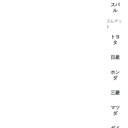
全て見
アルト(4
イグニス(
エブリイ(
クロスビ
ジムニー(
ジムニー
スイフト(
スペーシ
スペーシ
ソリオ(1
ハスラー(
ラパン(2
フレア(1
ランディ(
ワゴンR(
ワゴンR
スバ
ル
ゴムマッ
全て見
シフォン(
プレオプ
サンバ
サンバー
ステラ(2
ルクラ(3
ジャステ
ト
ゴン(1)
トヨ
タ
全て見
クラウ
ハイエー
ハイエー
ピクシス
ピクシス
ピクシス
日産
(2)
全て見
キャラバ
クリッ
クリッパ
バネット
ホン
(2)
ダ
全て見
アクテ
アクティ
三菱
(2)
全て見
タウンボ
ミニキ
ミニキャ
マツ
(2)
ダ