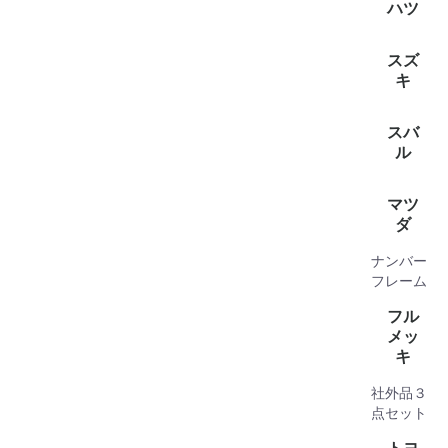
(2)
ハツ
全て見
キャスト(
グラン
タフト(1
ロッキー(
WAKE(1
アトレー
タント(1
ハイゼッ
ブーン(1
ハイゼ
ハイゼ
ミラトコ
ミライー
ムーヴキ
ムーヴ(2
トール(1
スズ
(1)
イゼットバ
(1)
(1)
キ
全て見
アルト(2
アルトバ
イグニス(
エブリイ
キャリー
クロスビ
ジムニー(
ジムニー
スペーシ
スペーシ
スイフト(
ソリオ(1
ハスラー(
ラパン(1
ランディ(
ワゴンR(
ワゴンR
スバ
ル
全て見
サンバー
サンバ
ステラ(1
ジャステ
マツ
(3)
ダ
ナンバー
全て見
ボンゴバ
MAZDA2
ボンゴ
キャロル(
スクラム
スクラム
デミオ(1
フレア
フレア(2
フレアワ
フレーム
(1)
(2)
フル
メッ
キ
社外品３
点セット