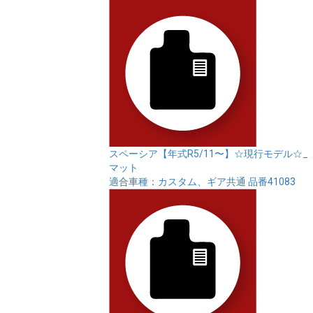
スペーシア【年式R5/11〜】☆現行モデル☆_
マット
適合車種：カスタム、ギア共通
品番41083