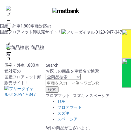
国産・外車1,800車種対応の
国産フロアマット卸販売サイト！
メ
商品検
ニ
索
ュ
ー
国産・外車1,800車
S
earch
種対応の
お探しの商品を車種名で検索
国産フロアマット卸
販売サイト！
フロアマット : スズキ > スペーシア
TOP
フロアマット
スズキ
スペーシア
6件の商品がございます。