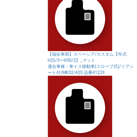
【福祉車両】スペーシア/カスタム【年式
H25/3〜H30/2】_マット
適合車種：車イス移動車(スロープ式)/リアシ
ート付/MK32/42S
品番41229