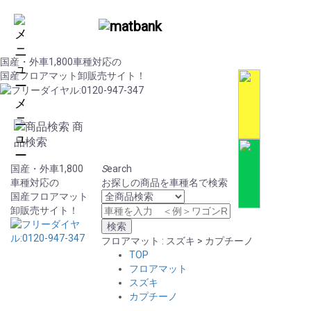
国産・外車1,800車種対応の
国産フロアマット卸販売サイト！
メ
ニ
商
ュ
品検索
ー
国産・外車1,800
S
earch
車種対応の
お探しの商品を車種名で検索
国産フロアマット
卸販売サイト！
フロアマット : スズキ > カプチーノ
TOP
フロアマット
スズキ
カプチーノ