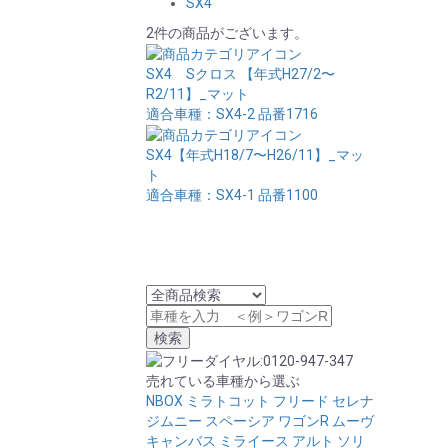
SX4
2件の商品がございます。
SX4 Sクロス 【年式H27/2〜
R2/11】_マット
適合車種：SX4-2
品番1716
SX4【年式H18/7〜H26/11】_マッ
ト
適合車種：SX4-1
品番1100
売れている車種から選ぶ
NBOX
ミラトコット
フリード
セレナ
ジムニー
スペーシア
ワゴンR
ムーヴ
キャンバス
ミライース
アルト
ソリ