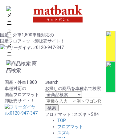
国産・外車1,800車種対応の
国産フロアマット卸販売サイト！
メ
ニ
ュ
商
ー
品検索
国産・外車1,800
S
earch
車種対応の
お探しの商品を車種名で検索
国産フロアマット
卸販売サイト！
フロアマット : スズキ > SX4
TOP
フロアマット
スズキ