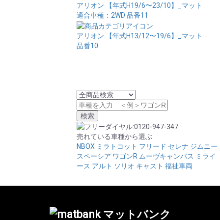
アリオン 【年式H19/6〜23/10】_マット
適合車種：2WD
品番11
アリオン 【年式H13/12〜19/6】_マット
品番10
売れている車種から選ぶ
NBOX
ミラトコット
フリード
セレナ
ジムニー
スペーシア
ワゴンR
ムーヴキャンバス
ミライ
ース
アルト
ソリオ
キャスト
福祉車両