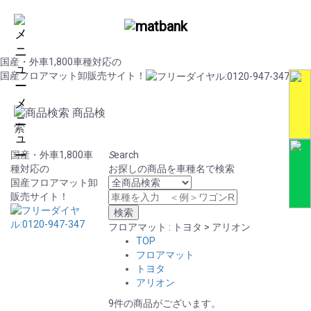
国産・外車1,800車種対応の
国産フロアマット卸販売サイト！
メ
商品検
ニ
索
ュ
ー
国産・外車1,800車
S
earch
種対応の
お探しの商品を車種名で検索
国産フロアマット卸
販売サイト！
フロアマット : トヨタ > アリオン
TOP
フロアマット
トヨタ
アリオン
9件の商品がございます。